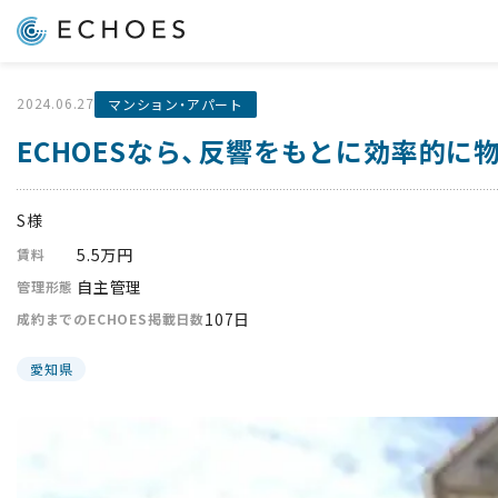
2024.06.27
マンション・アパート
ECHOESなら、反響をもとに効率的に
S様
5.5万円
賃料
自主管理
管理形態
107日
成約までのECHOES掲載日数
愛知県