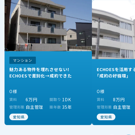
マンション
魅力ある物件を埋れさせない！
ECHOESを活用
ECHOESで差別化→成約できた
「成約の好循環」
O様
O様
6万円
1DK
8万円
賃料
間取り
賃料
自主管理
35年
自主管理
管理形態
築年数
管理形態
愛知県
愛知県