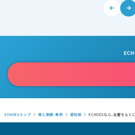
EC
ECHOESトップ
導入実績・事例
愛知県
ECHOESなら、反響をも