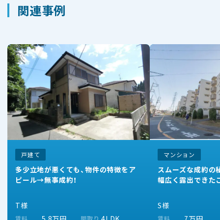
関連事例
戸建て
マンション
多少立地が悪くても、物件の特徴をア
スムーズな成約の秘
ピール→無事成約！
幅広く露出できた
T様
S様
5.8万円
4LDK
7万円
賃料
間取り
賃料