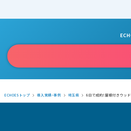
EC
ECHOESトップ
導入実績・事例
埼玉県
6日で成約！屋根付きウッ