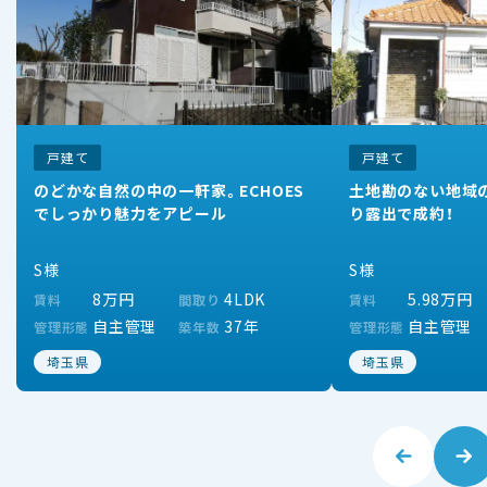
戸建て
戸建て
のどかな自然の中の一軒家。ECHOES
土地勘のない地域
でしっかり魅力をアピール
り露出で成約！
S様
S様
8万円
4LDK
5.98万円
賃料
間取り
賃料
自主管理
37年
自主管理
管理形態
築年数
管理形態
埼玉県
埼玉県