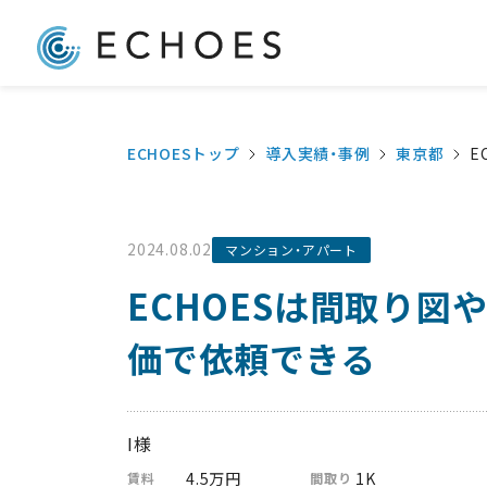
大家さん自らポータルサイ
ECHOESトップ
導入実績・事例
東京都
E
2024.08.02
マンション・アパート
ECHOESは間取り図
価で依頼できる
I様
4.5万円
1K
賃料
間取り