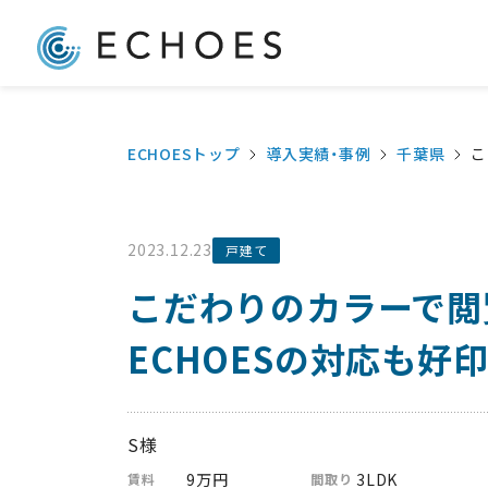
大家さん自らポータルサイ
ECHOESトップ
導入実績・事例
千葉県
こ
2023.12.23
戸建て
こだわりのカラーで閲
ECHOESの対応も好
S様
9万円
3LDK
賃料
間取り