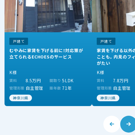
戸建て
戸建て
むやみに家賃を下げる前に！対応策が
家賃を下げる以外
立てられるECHOESのサービス
ことも。内見のフ
がたい
K様
K様
8.5万円
5LDK
7.8万円
賃料
間取り
賃料
自主管理
71年
自主管理
管理形態
築年数
管理形態
神奈川県
神奈川県