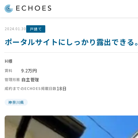
2024.01.30
戸建て
ポータルサイトにしっかり露出できる
H様
9.2万円
賃料
自主管理
管理形態
18日
成約までのECHOES掲載日数
神奈川県