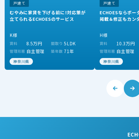
戸建て
戸建て
むやみに家賃を下げる前に！対応策が
ECHOESならポ
立てられるECHOESのサービス
掲載＆修正もカン
K様
H様
8.5万円
5LDK
10.3万円
賃料
間取り
賃料
自主管理
71年
自主管理
管理形態
築年数
管理形態
神奈川県
神奈川県
EC