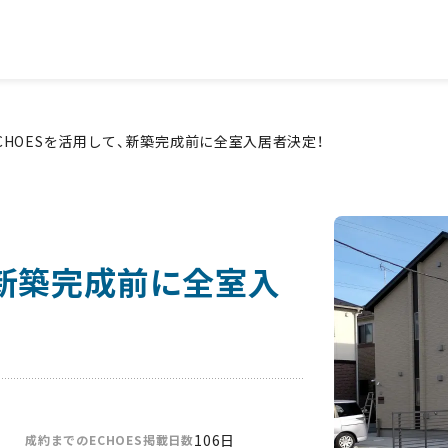
トに掲載できる成約率を高める賃貸募集サービス「ECHOES」
CHOESを活用して、新築完成前に全室入居者決定！
、新築完成前に全室入
106日
成約までのECHOES掲載日数