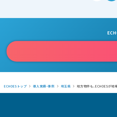
EC
ECHOESトップ
導入実績・事例
埼玉県
地方物件も、ECHOESが