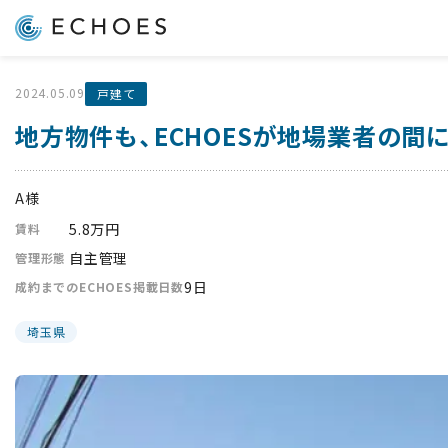
2024.05.09
戸建て
地方物件も、ECHOESが地場業者の
A様
5.8万円
賃料
自主管理
管理形態
9日
成約までのECHOES掲載日数
埼玉県