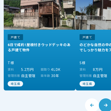
戸建て
戸建て
6日で成約！屋根付きウッドデッキのあ
のどかな自然の中の
る戸建て物件
でしっかり魅力を
T様
S様
5.2万円
4LDK
8万円
賃料
間取り
賃料
自主管理
30年
自主管理
管理形態
築年数
管理形態
埼玉県
埼玉県