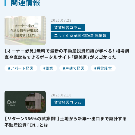
関連情報
2026.07.23
賃貸経営コラム
エリア別空室率・空室対策情報
【オーナー必見】無料で最新の不動産投資知識が学べる！ 相場調
査や査定もできるポータルサイト「健美家」がスゴかった
アパート経営
副業
戸建て経営
賃貸経営
2026.02.10
賃貸経営コラム
【リターン386％の試算例！】土地から新築〜出口まで設計する
不動産投資「EN.」とは