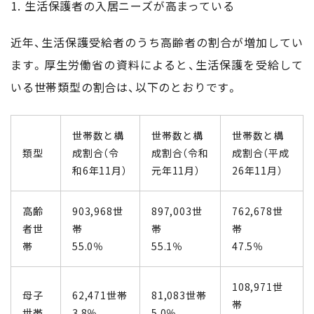
生活保護者の入居ニーズが高まっている
近年、生活保護受給者のうち高齢者の割合が増加してい
ます。厚生労働省の資料によると、生活保護を受給して
いる世帯類型の割合は、以下のとおりです。
世帯数と構
世帯数と構
世帯数と構
類型
成割合（令
成割合（令和
成割合（平成
和6年11月）
元年11月）
26年11月）
高齢
903,968世
897,003世
762,678世
者世
帯
帯
帯
帯
55.0％
55.1％
47.5％
108,971世
母子
62,471世帯
81,083世帯
帯
世帯
3.8％
5.0％