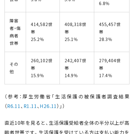
6.8％
障害
414,582世
408,318世
455,457世
者・傷
帯
帯
帯
病者
25.2％
25.1％
28.3％
世帯
260,102世
242,407世
279,404世
その
帯
帯
帯
他
15.9％
14.9％
17.4％
（参考：厚生労働省「生活保護の被保護者調査結果
（
R6.11
、
R1.11
、
H26.11
）」）
直近10年を見ると、生活保護受給者全体の半分以上が高
齢者世帯です。生活保護を受けている方は支払い能力を