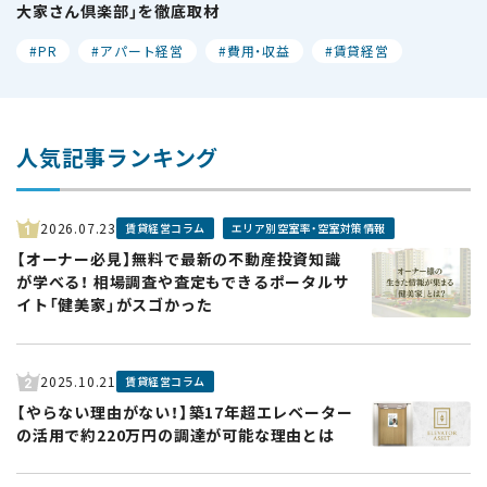
大家さん倶楽部」を徹底取材
PR
アパート経営
費用・収益
賃貸経営
人気記事ランキング
2026.07.23
賃貸経営コラム
エリア別空室率・空室対策情報
1
【オーナー必見】無料で最新の不動産投資知識
が学べる！ 相場調査や査定もできるポータルサ
イト「健美家」がスゴかった
2025.10.21
賃貸経営コラム
2
【やらない理由がない！】築17年超エレベーター
の活用で約220万円の調達が可能な理由とは