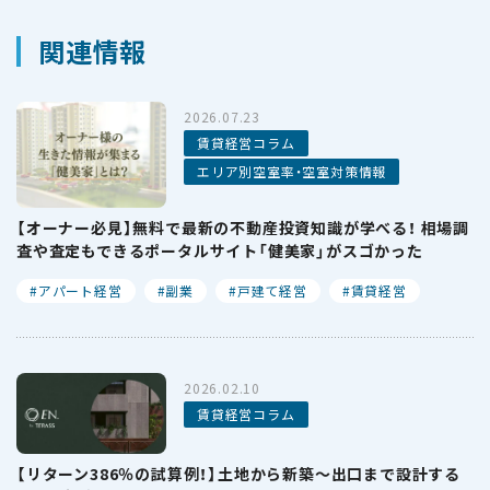
関連情報
2026.07.23
賃貸経営コラム
エリア別空室率・空室対策情報
【オーナー必見】無料で最新の不動産投資知識が学べる！ 相場調
査や査定もできるポータルサイト「健美家」がスゴかった
アパート経営
副業
戸建て経営
賃貸経営
2026.02.10
賃貸経営コラム
【リターン386％の試算例！】土地から新築〜出口まで設計する